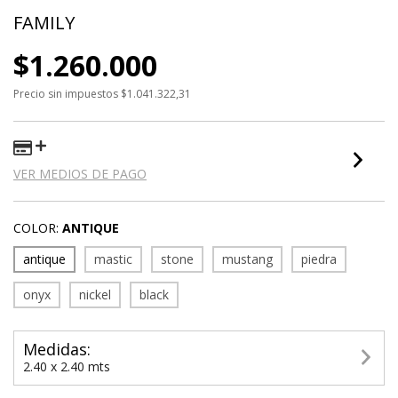
FAMILY
$1.260.000
Precio sin impuestos
$1.041.322,31
VER MEDIOS DE PAGO
COLOR:
ANTIQUE
antique
mastic
stone
mustang
piedra
onyx
nickel
black
Medidas:
2.40 x 2.40 mts