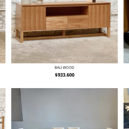
BALI WOOD
$933.600