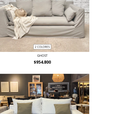
2 COLORES
GHOST
$954.800