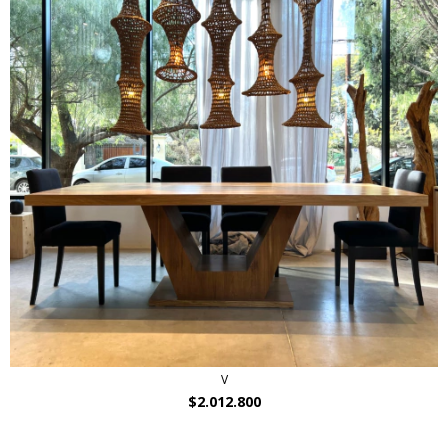
V
$2.012.800