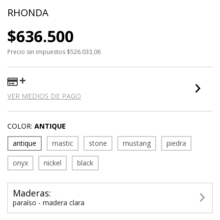
RHONDA
$636.500
Precio sin impuestos
$526.033,06
VER MEDIOS DE PAGO
COLOR:
ANTIQUE
antique
mastic
stone
mustang
piedra
onyx
nickel
black
Maderas:
paraíso - madera clara