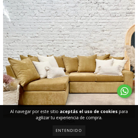
Al navegar por este sitio
aceptás el uso de cookies
para
8 COLORES
agilizar tu experiencia de compra.
CHIDA
$1.515.000
ENTENDIDO